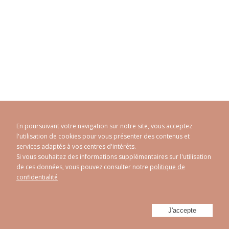
En poursuivant votre navigation sur notre site, vous acceptez
l'utilisation de cookies pour vous présenter des contenus et
services adaptés à vos centres d'intérêts.
Si vous souhaitez des informations supplémentaires sur l'utilisation
de ces données, vous pouvez consulter notre
politique de
CAROLINE ABRAM
© 1998 - 2026
confidentialité
Politique de confidentialité
Mentions Légales
Plan du site
-
-
Réalisé par
Athorus Digital
J'accepte
Facebook
Instagram
Twitter
Youtube