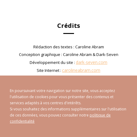
Crédits
Rédaction des textes : Caroline Abram
Conception graphique : Caroline Abram & Dark-Seven
dark-seven.com
Développement du site :
carolineabram.com
Site Internet :
En poursuivant votre navigation sur notre site, vous acceptez
l'utilisation de cookies pour vous présenter des contenus et
services adaptés à vos centres d'intérêts.
Si vous souhaitez des informations supplémentaires sur l'utilisation
de ces données, vous pouvez consulter notre
politique de
CAROLINE ABRAM
© 1998 - 2026
confidentialité
Politique de confidentialité
Mentions Légales
Plan du site
-
-
Réalisé par
Athorus Digital