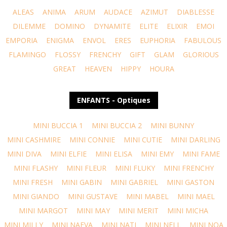
ALEAS
ANIMA
ARUM
AUDACE
AZIMUT
DIABLESSE
DILEMME
DOMINO
DYNAMITE
ELITE
ELIXIR
EMOI
EMPORIA
ENIGMA
ENVOL
ERES
EUPHORIA
FABULOUS
FLAMINGO
FLOSSY
FRENCHY
GIFT
GLAM
GLORIOUS
GREAT
HEAVEN
HIPPY
HOURA
ENFANTS - Optiques
MINI BUCCIA 1
MINI BUCCIA 2
MINI BUNNY
MINI CASHMIRE
MINI CONNIE
MINI CUTIE
MINI DARLING
MINI DIVA
MINI ELFIE
MINI ELISA
MINI EMY
MINI FAME
MINI FLASHY
MINI FLEUR
MINI FLUKY
MINI FRENCHY
MINI FRESH
MINI GABIN
MINI GABRIEL
MINI GASTON
MINI GIANDO
MINI GUSTAVE
MINI MABEL
MINI MAEL
MINI MARGOT
MINI MAY
MINI MERIT
MINI MICHA
MINI MILLY
MINI NAEVA
MINI NATI
MINI NELL
MINI NOA