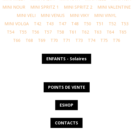
MINI NOUR
MINI SPRITZ 1
MINI SPRITZ 2
MINI VALENTINE
MINI VELI
MINI VENUS
MINI VIKY
MINI VINYL
MINI VOLGA
T42
T43
T47
T48
T50
T51
T52
T53
T54
T55
T56
T57
T58
T61
T62
T63
T64
T65
T66
T68
T69
T70
T71
T73
T74
T75
T76
ENFANTS - Solaires
POINTS DE VENTE
ESHOP
CONTACTS