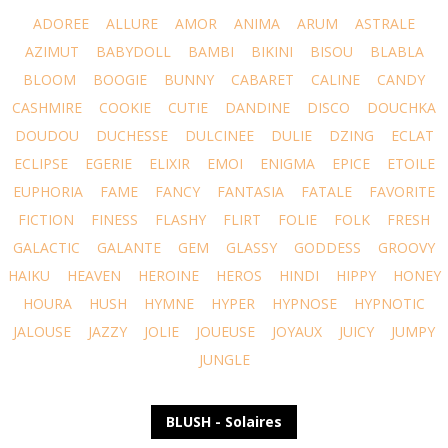
ADOREE
ALLURE
AMOR
ANIMA
ARUM
ASTRALE
AZIMUT
BABYDOLL
BAMBI
BIKINI
BISOU
BLABLA
BLOOM
BOOGIE
BUNNY
CABARET
CALINE
CANDY
CASHMIRE
COOKIE
CUTIE
DANDINE
DISCO
DOUCHKA
DOUDOU
DUCHESSE
DULCINEE
DULIE
DZING
ECLAT
ECLIPSE
EGERIE
ELIXIR
EMOI
ENIGMA
EPICE
ETOILE
EUPHORIA
FAME
FANCY
FANTASIA
FATALE
FAVORITE
FICTION
FINESS
FLASHY
FLIRT
FOLIE
FOLK
FRESH
GALACTIC
GALANTE
GEM
GLASSY
GODDESS
GROOVY
HAIKU
HEAVEN
HEROINE
HEROS
HINDI
HIPPY
HONEY
HOURA
HUSH
HYMNE
HYPER
HYPNOSE
HYPNOTIC
JALOUSE
JAZZY
JOLIE
JOUEUSE
JOYAUX
JUICY
JUMPY
JUNGLE
BLUSH - Solaires