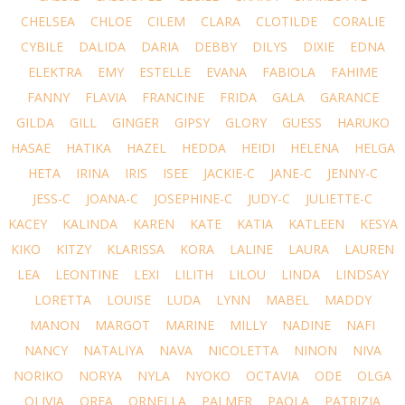
CHELSEA
CHLOE
CILEM
CLARA
CLOTILDE
CORALIE
CYBILE
DALIDA
DARIA
DEBBY
DILYS
DIXIE
EDNA
ELEKTRA
EMY
ESTELLE
EVANA
FABIOLA
FAHIME
FANNY
FLAVIA
FRANCINE
FRIDA
GALA
GARANCE
GILDA
GILL
GINGER
GIPSY
GLORY
GUESS
HARUKO
HASAE
HATIKA
HAZEL
HEDDA
HEIDI
HELENA
HELGA
HETA
IRINA
IRIS
ISEE
JACKIE-C
JANE-C
JENNY-C
JESS-C
JOANA-C
JOSEPHINE-C
JUDY-C
JULIETTE-C
KACEY
KALINDA
KAREN
KATE
KATIA
KATLEEN
KESYA
KIKO
KITZY
KLARISSA
KORA
LALINE
LAURA
LAUREN
LEA
LEONTINE
LEXI
LILITH
LILOU
LINDA
LINDSAY
LORETTA
LOUISE
LUDA
LYNN
MABEL
MADDY
MANON
MARGOT
MARINE
MILLY
NADINE
NAFI
NANCY
NATALIYA
NAVA
NICOLETTA
NINON
NIVA
NORIKO
NORYA
NYLA
NYOKO
OCTAVIA
ODE
OLGA
OLIVIA
OREA
ORNELLA
PALMER
PAOLA
PATRIZIA