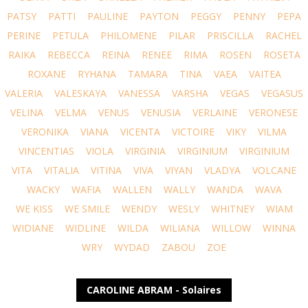
PATSY
PATTI
PAULINE
PAYTON
PEGGY
PENNY
PEPA
PERINE
PETULA
PHILOMENE
PILAR
PRISCILLA
RACHEL
RAIKA
REBECCA
REINA
RENEE
RIMA
ROSEN
ROSETA
ROXANE
RYHANA
TAMARA
TINA
VAEA
VAITEA
VALERIA
VALESKAYA
VANESSA
VARSHA
VEGAS
VEGASUS
VELINA
VELMA
VENUS
VENUSIA
VERLAINE
VERONESE
VERONIKA
VIANA
VICENTA
VICTOIRE
VIKY
VILMA
VINCENTIAS
VIOLA
VIRGINIA
VIRGINIUM
VIRGINIUM
VITA
VITALIA
VITINA
VIVA
VIYAN
VLADYA
VOLCANE
WACKY
WAFIA
WALLEN
WALLY
WANDA
WAVA
WE KISS
WE SMILE
WENDY
WESLY
WHITNEY
WIAM
WIDIANE
WIDLINE
WILDA
WILIANA
WILLOW
WINNA
WRY
WYDAD
ZABOU
ZOE
CAROLINE ABRAM - Solaires