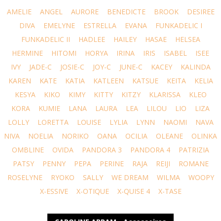
AMELIE
ANGEL
AURORE
BENEDICTE
BROOK
DESIREE
DIVA
EMELYNE
ESTRELLA
EVANA
FUNKADELIC I
FUNKADELIC II
HADLEE
HAILEY
HASAE
HELSEA
HERMINE
HITOMI
HORYA
IRINA
IRIS
ISABEL
ISEE
IVY
JADE-C
JOSIE-C
JOY-C
JUNE-C
KACEY
KALINDA
KAREN
KATE
KATIA
KATLEEN
KATSUE
KEITA
KELIA
KESYA
KIKO
KIMY
KITTY
KITZY
KLARISSA
KLEO
KORA
KUMIE
LANA
LAURA
LEA
LILOU
LIO
LIZA
LOLLY
LORETTA
LOUISE
LYLIA
LYNN
NAOMI
NAVA
NIVA
NOELIA
NORIKO
OANA
OCILIA
OLEANE
OLINKA
OMBLINE
OVIDA
PANDORA 3
PANDORA 4
PATRIZIA
PATSY
PENNY
PEPA
PERINE
RAJA
REIJI
ROMANE
ROSELYNE
RYOKO
SALLY
WE DREAM
WILMA
WOOPY
X-ESSIVE
X-OTIQUE
X-QUISE 4
X-TASE