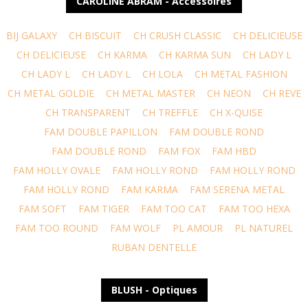
CAROLINE ABRAM - Accessoires
BIJ GALAXY
CH BISCUIT
CH CRUSH CLASSIC
CH DELICIEUSE
CH DELICIEUSE
CH KARMA
CH KARMA SUN
CH LADY L
CH LADY L
CH LADY L
CH LOLA
CH METAL FASHION
CH METAL GOLDIE
CH METAL MASTER
CH NEON
CH REVE
CH TRANSPARENT
CH TREFFLE
CH X-QUISE
FAM DOUBLE PAPILLON
FAM DOUBLE ROND
FAM DOUBLE ROND
FAM FOX
FAM HBD
FAM HOLLY OVALE
FAM HOLLY ROND
FAM HOLLY ROND
FAM HOLLY ROND
FAM KARMA
FAM SERENA METAL
FAM SOFT
FAM TIGER
FAM TOO CAT
FAM TOO HEXA
FAM TOO ROUND
FAM WOLF
PL AMOUR
PL NATUREL
RUBAN DENTELLE
BLUSH - Optiques