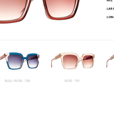
NEZ
LAR
LON
BLEU / ROSE - 790
ROSE - 791