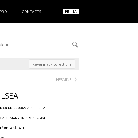
FR
|
EN
PRO
CONTACTS
Revenir aux collections
HERMINE
ELSEA
ÉRENCE
2200820784 HELSEA
ORIS
MARRON / ROSE - 784
IÈRE
ACÃTATE